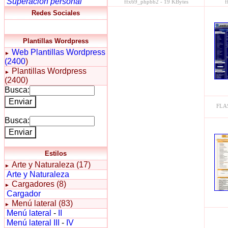
Superación personal
ffx69_phpbb2 - 19 KBytes
f
Redes Sociales
Plantillas Wordpress
Web
Plantillas Wordpress
►
(2400
)
Plantillas Wordpress
►
(2400)
Busca:
FLAS
Busca:
Estilos
Arte y Naturaleza (17)
►
Arte y Naturaleza
Cargadores (8)
►
Cargador
Menú lateral (83)
►
Menú lateral
-
II
Menú lateral III
-
IV