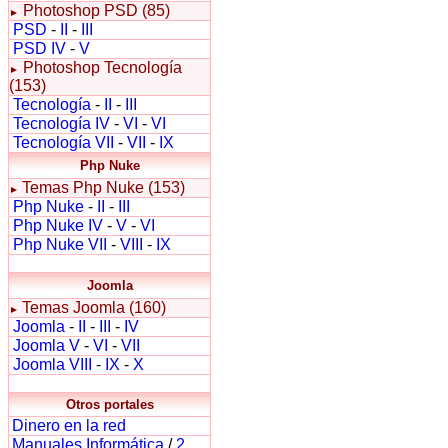
Photoshop PSD (85)
►
PSD
-
II
-
III
PSD IV
-
V
Photoshop Tecnología
►
(153)
Tecnología
-
II
-
III
Tecnología IV
-
VI
-
VI
Tecnología VII
-
VII
-
IX
Php Nuke
Temas Php Nuke (153)
►
Php Nuke
-
II
-
III
Php Nuke IV
-
V
-
VI
Php Nuke VII
-
VIII
-
IX
Joomla
Temas Joomla (160)
►
Joomla
-
II
-
III
-
IV
Joomla V
-
VI
-
VII
Joomla VIII
-
IX
-
X
Otros portales
Dinero en la red
Manuales Informática
/
2