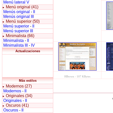
Menú lateral V
Menú original (41)
►
Menús original
-
II
Menús original III
Menú superior (50)
►
Menú superior
-
II
Menú superior III
Minimalista (66)
►
Minimalista
-
II
Minimalista III
-
IV
Actualizaciones
HBrown - 107 KBytes
Más estilos
Modernos (27)
►
Modernos
-
II
Originales (34)
►
Originales
-
II
Oscuros (41)
►
Oscuros
-
II