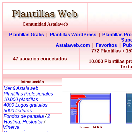
Comunidad Astalaweb
Plantillas Gratis
|
Plantillas WordPress
|
Plantillas Pr
Supe
Astalaweb.com
|
Favoritos
|
Pub
772 Plantillas + 
47 usuarios conectados
10.000 Plantillas p
Textu
Introducción
Menú Astalaweb
Plantillas Profesionales
10.000 plantillas
4000 Logos gratuitos
5000 texturas
Fondos de pantalla
/
2
Hosting: Hostgator
/
Minerva
Tamaño: 14 KB