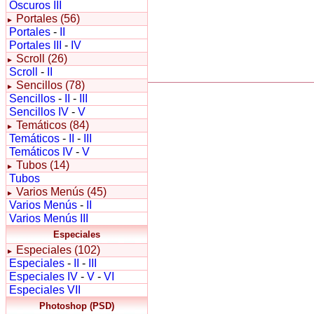
Oscuros III
Portales (56)
►
Portales
-
II
Portales III
-
IV
Scroll (26)
►
Scroll
-
II
Sencillos (78)
►
Sencillos
-
II
-
III
Sencillos IV
-
V
Temáticos (84)
►
Temáticos
-
II
-
III
Temáticos IV
-
V
Tubos (14)
►
Tubos
Varios Menús (45)
►
Varios Menús
-
II
Varios Menús III
Especiales
Especiales (102)
►
Especiales
-
II
-
III
Especiales IV
-
V
-
VI
Especiales VII
Photoshop (PSD)