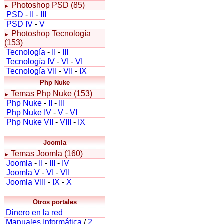
Photoshop PSD (85)
►
PSD
-
II
-
III
PSD IV
-
V
Photoshop Tecnología
►
(153)
Tecnología
-
II
-
III
Tecnología IV
-
VI
-
VI
Tecnología VII
-
VII
-
IX
Php Nuke
Temas Php Nuke (153)
►
Php Nuke
-
II
-
III
Php Nuke IV
-
V
-
VI
Php Nuke VII
-
VIII
-
IX
Joomla
Temas Joomla (160)
►
Joomla
-
II
-
III
-
IV
Joomla V
-
VI
-
VII
Joomla VIII
-
IX
-
X
Otros portales
Dinero en la red
Manuales Informática
/
2