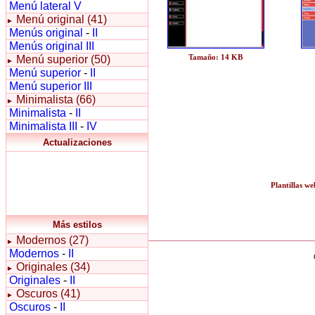
Menú lateral V
Menú original (41)
►
Menús original
-
II
Menús original III
Tamaño: 14 KB
Menú superior (50)
►
Menú superior
-
II
Menú superior III
Minimalista (66)
►
Minimalista
-
II
Minimalista III
-
IV
Actualizaciones
Plantillas we
Más estilos
Modernos (27)
►
Modernos
-
II
Originales (34)
►
Originales
-
II
Oscuros (41)
►
Oscuros
-
II