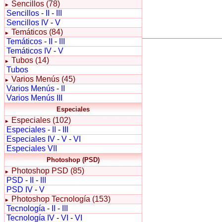
Sencillos (78)
►
Sencillos
-
II
-
III
Sencillos IV
-
V
Temáticos (84)
►
Temáticos
-
II
-
III
Temáticos IV
-
V
Tubos (14)
►
Tubos
Varios Menús (45)
►
Varios Menús
-
II
Varios Menús III
Especiales
Especiales (102)
►
Especiales
-
II
-
III
Especiales IV
-
V
-
VI
Especiales VII
Photoshop (PSD)
Photoshop PSD (85)
►
PSD
-
II
-
III
PSD IV
-
V
Photoshop Tecnología (153)
►
Tecnología
-
II
-
III
Tecnología IV
-
VI
-
VI