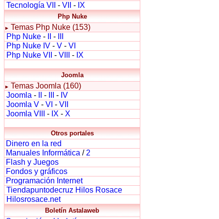
Tecnología VII
-
VII
-
IX
Php Nuke
Temas Php Nuke (153)
►
Php Nuke
-
II
-
III
Php Nuke IV
-
V
-
VI
Php Nuke VII
-
VIII
-
IX
Joomla
Temas Joomla (160)
►
Joomla
-
II
-
III
-
IV
Joomla V
-
VI
-
VII
Joomla VIII
-
IX
-
X
Otros portales
Dinero en la red
Manuales Informática
/
2
Flash y Juegos
Fondos y gráficos
Programación Internet
Tiendapuntodecruz Hilos Rosace
Hilosrosace.net
Boletín Astalaweb