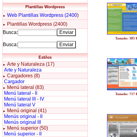
Plantillas Wordpress
Web
Plantillas Wordpress (2400
)
►
Plantillas Wordpress (2400)
►
Busca:
Tamaño: 385
Busca:
Estilos
Arte y Naturaleza (17)
►
Arte y Naturaleza
Cargadores (8)
►
Cargador
Menú lateral (83)
►
Menú lateral
-
II
Tamaño: 717
Menú lateral III
-
IV
Menú lateral V
Menú original (41)
►
Menús original
-
II
Menús original III
Menú superior (50)
►
Menú superior
-
II