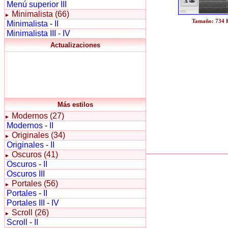
Menú superior III
Minimalista (66)
►
Tamaño: 734
Minimalista
-
II
Minimalista III
-
IV
Actualizaciones
Más estilos
Modernos (27)
►
Modernos
-
II
Originales (34)
►
Originales
-
II
Oscuros (41)
►
Oscuros
-
II
Oscuros III
Portales (56)
►
Portales
-
II
Portales III
-
IV
Scroll (26)
►
Scroll
-
II