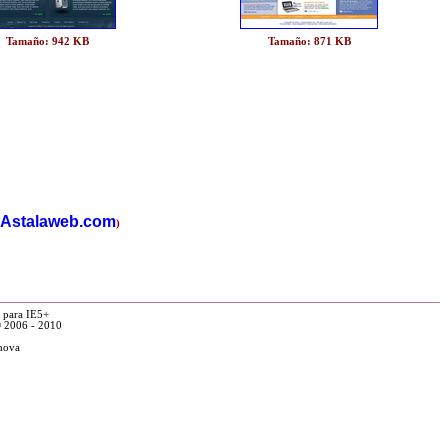
Tamaño: 942 KB
Tamaño: 871 KB
Astalaweb.com
)
 para IE5+
© 2006 - 2010
hova