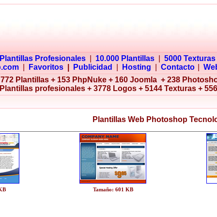
Plantillas Profesionales
|
10.000 Plantillas
|
5000 Texturas
b.com
|
Favoritos
|
Publicidad
|
Hosting
|
Contacto
|
Web
772 Plantillas + 153 PhpNuke + 160 Joomla + 238 Photosh
Plantillas profesionales + 3778 Logos + 5144 Texturas + 55
Plantillas Web Photoshop Tecnolo
 KB
Tamaño: 601 KB