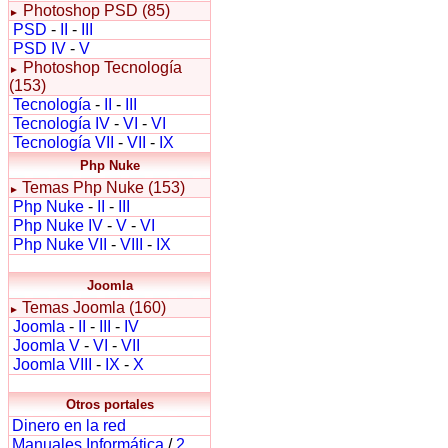
Photoshop PSD (85)
►
PSD
-
II
-
III
PSD IV
-
V
Photoshop Tecnología
►
(153)
Tecnología
-
II
-
III
Tecnología IV
-
VI
-
VI
Tecnología VII
-
VII
-
IX
Php Nuke
Temas Php Nuke (153)
►
Php Nuke
-
II
-
III
Php Nuke IV
-
V
-
VI
Php Nuke VII
-
VIII
-
IX
Joomla
Temas Joomla (160)
►
Joomla
-
II
-
III
-
IV
Joomla V
-
VI
-
VII
Joomla VIII
-
IX
-
X
Otros portales
Dinero en la red
Manuales Informática
/
2