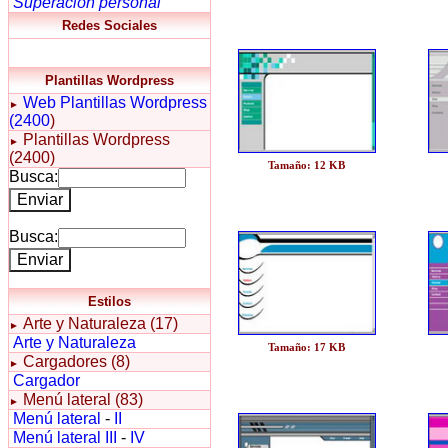
Superación personal
Redes Sociales
Plantillas Wordpress
Web
Plantillas Wordpress
►
(2400
)
Plantillas Wordpress
►
(2400)
Tamaño: 12 KB
Busca:
Busca:
Estilos
Arte y Naturaleza (17)
►
Arte y Naturaleza
Tamaño: 17 KB
Cargadores (8)
►
Cargador
Menú lateral (83)
►
Menú lateral
-
II
Menú lateral III
-
IV