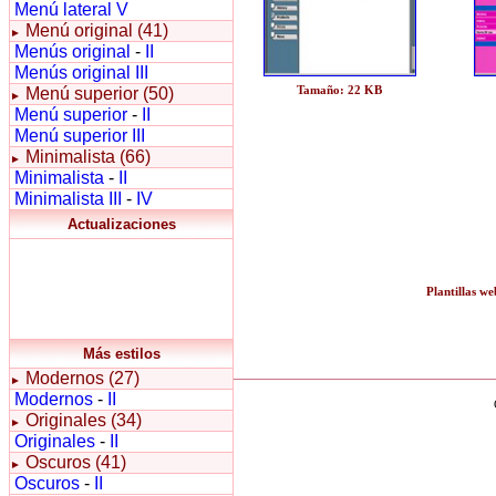
Menú lateral V
Menú original (41)
►
Menús original
-
II
Menús original III
Tamaño: 22 KB
Menú superior (50)
►
Menú superior
-
II
Menú superior III
Minimalista (66)
►
Minimalista
-
II
Minimalista III
-
IV
Actualizaciones
Plantillas we
Más estilos
Modernos (27)
►
Modernos
-
II
Originales (34)
►
Originales
-
II
Oscuros (41)
►
Oscuros
-
II