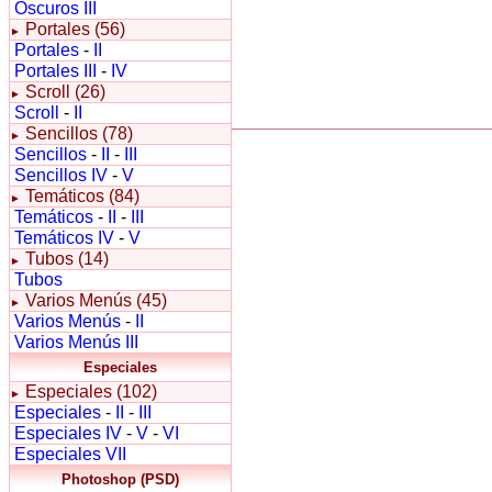
Oscuros III
Portales (56)
►
Portales
-
II
Portales III
-
IV
Scroll (26)
►
Scroll
-
II
Sencillos (78)
►
Sencillos
-
II
-
III
Sencillos IV
-
V
Temáticos (84)
►
Temáticos
-
II
-
III
Temáticos IV
-
V
Tubos (14)
►
Tubos
Varios Menús (45)
►
Varios Menús
-
II
Varios Menús III
Especiales
Especiales (102)
►
Especiales
-
II
-
III
Especiales IV
-
V
-
VI
Especiales VII
Photoshop (PSD)