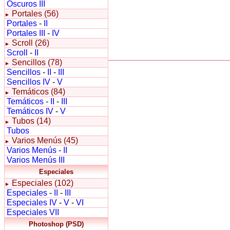
Oscuros III
Portales (56)
►
Portales
-
II
Portales III
-
IV
Scroll (26)
►
Scroll
-
II
Sencillos (78)
►
Sencillos
-
II
-
III
Sencillos IV
-
V
Temáticos (84)
►
Temáticos
-
II
-
III
Temáticos IV
-
V
Tubos (14)
►
Tubos
Varios Menús (45)
►
Varios Menús
-
II
Varios Menús III
Especiales
Especiales (102)
►
Especiales
-
II
-
III
Especiales IV
-
V
-
VI
Especiales VII
Photoshop (PSD)