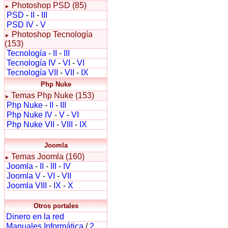
Photoshop PSD (85)
►
PSD
-
II
-
III
PSD IV
-
V
Photoshop Tecnología
►
(153)
Tecnología
-
II
-
III
Tecnología IV
-
VI
-
VI
Tecnología VII
-
VII
-
IX
Php Nuke
Temas Php Nuke (153)
►
Php Nuke
-
II
-
III
Php Nuke IV
-
V
-
VI
Php Nuke VII
-
VIII
-
IX
Joomla
Temas Joomla (160)
►
Joomla
-
II
-
III
-
IV
Joomla V
-
VI
-
VII
Joomla VIII
-
IX
-
X
Otros portales
Dinero en la red
Manuales Informática
/
2