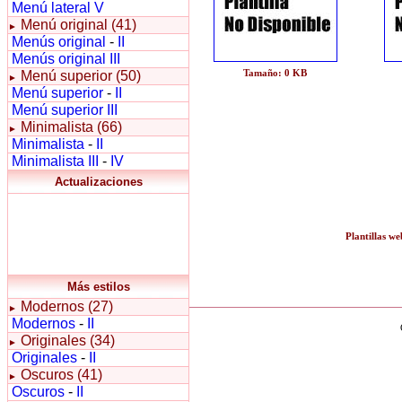
Menú lateral V
Menú original (41)
►
Menús original
-
II
Menús original III
Tamaño: 0 KB
Menú superior (50)
►
Menú superior
-
II
Menú superior III
Minimalista (66)
►
Minimalista
-
II
Minimalista III
-
IV
Actualizaciones
Plantillas we
Más estilos
Modernos (27)
►
Modernos
-
II
Originales (34)
►
Originales
-
II
Oscuros (41)
►
Oscuros
-
II