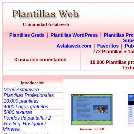
Comunidad Astalaweb
Plantillas Gratis
|
Plantillas WordPress
|
Plantillas Pr
Supe
Astalaweb.com
|
Favoritos
|
Pub
772 Plantillas + 
3 usuarios conectados
10.000 Plantillas p
Textu
Introducción
Menú Astalaweb
Plantillas Profesionales
10.000 plantillas
4000 Logos gratuitos
5000 texturas
Fondos de pantalla
/
2
Hosting: Hostgator
/
Minerva
Tamaño: 106 KB