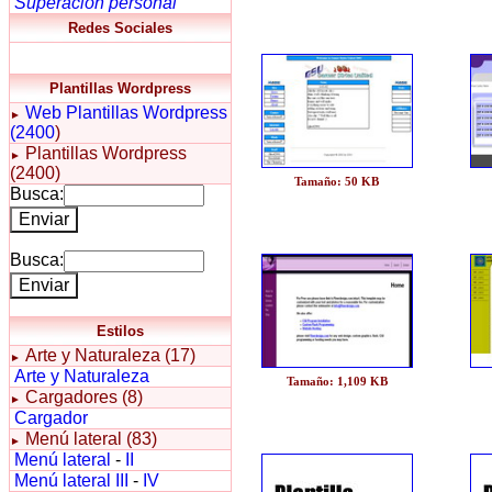
Superación personal
Redes Sociales
Plantillas Wordpress
Web
Plantillas Wordpress
►
(2400
)
Plantillas Wordpress
►
(2400)
Tamaño: 50 KB
Busca:
Busca:
Estilos
Arte y Naturaleza (17)
►
Arte y Naturaleza
Tamaño: 1,109 KB
Cargadores (8)
►
Cargador
Menú lateral (83)
►
Menú lateral
-
II
Menú lateral III
-
IV